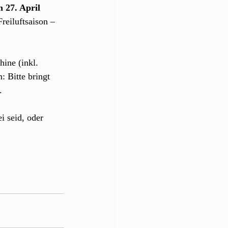
n 27. April 
reiluftsaison – 
ine (inkl. 
 Bitte bringt 
.
i seid, oder 