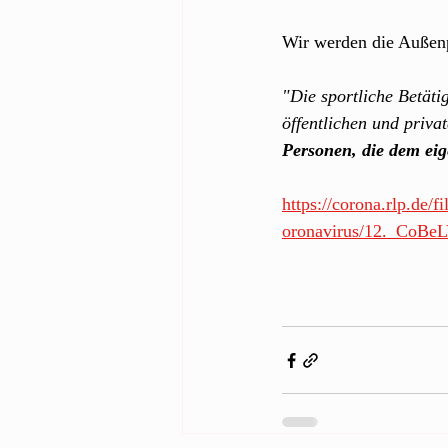
Wir werden die Außenpl
"Die sportliche Betäti
öffentlichen und priva
Personen, die dem ei
https://corona.rlp.d
oronavirus/12._CoBe