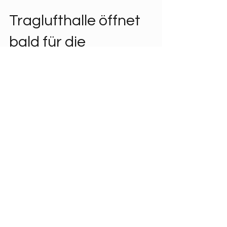
24. Sept. 2024
Traglufthalle öffnet
bald für die
Wintersaison
Der Tennisclub Nieder-Olm e.V. beginnt
am 02. Oktober 2024 mit dem
jährlichen Aufbau der Traglufthalle, die
über die Wintersaison hinweg...