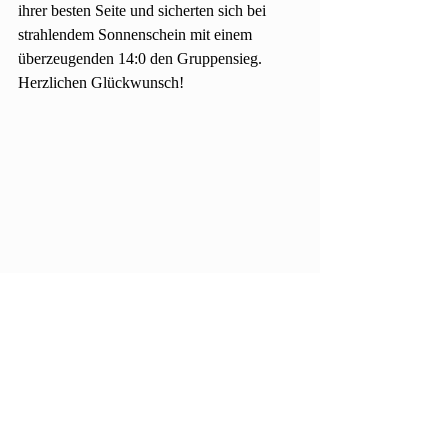
ihrer besten Seite und sicherten sich bei 
strahlendem Sonnenschein mit einem 
überzeugenden 14:0 den Gruppensieg. 
Herzlichen Glückwunsch!
Bildunterschrift: v. l. n. r. Mathis Hefner, 
Simon Hefner, Benedikt Landgraf, Mattis 
Dick und Carlotta Berg