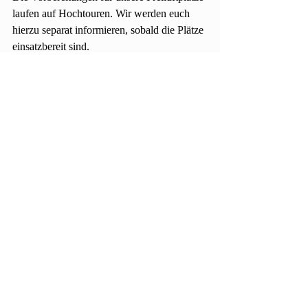
laufen auf Hochtouren. Wir werden euch 
hierzu separat informieren, sobald die Plätze 
einsatzbereit sind.
sportliche Grüße
Euer Vorstand
FAQ
Impressum
Datenschutz