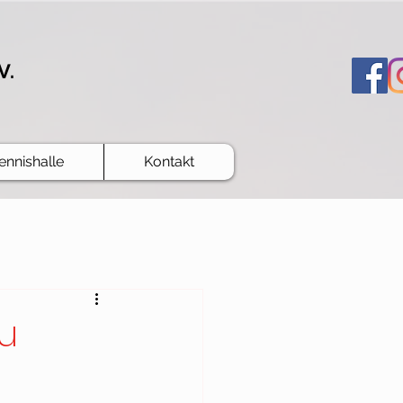
V.
ennishalle
Kontakt
u