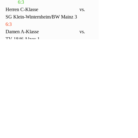
6:3
Herren C-Klasse				vs. 
SG Klein-Winternheim/BW Mainz 3		
6:3
Damen A-Klasse				vs. 
TV 1846 Alzey 1					
	3:3
Damen 30 B-Klasse			vs. 
RFV Bodenheim 1				
6:0
Wir freuen uns, dass die Saison endlich 
losgegangen ist und hoffen in den nächsten 
Wochen auf noch bessere Ergebnisse. Aber 
in erster Linie sind wir froh, dass der 
Wettkampfsport nun wieder möglich ist.