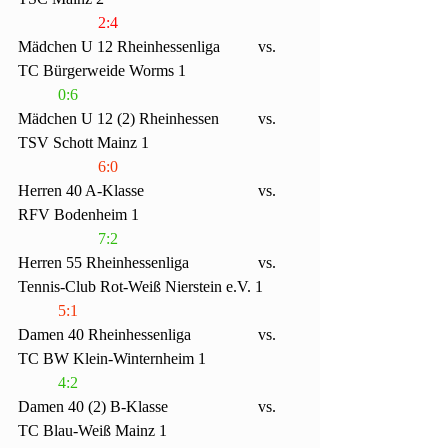
2:4
Mädchen U 12 Rheinhessenliga	vs. 
TC Bürgerweide Worms 1			
0:6
Mädchen U 12 (2) Rheinhessen	vs. 
TSV Schott Mainz 1				
6:0
Herren 40 A-Klasse			vs. 
RFV Bodenheim 1				
7:2
Herren 55 Rheinhessenliga 		vs. 
Tennis-Club Rot-Weiß Nierstein e.V. 1	
5:1
Damen 40 Rheinhessenliga		vs. 
TC BW Klein-Winternheim 1			
4:2
Damen 40 (2) B-Klasse			vs. 
TC Blau-Weiß Mainz 1				