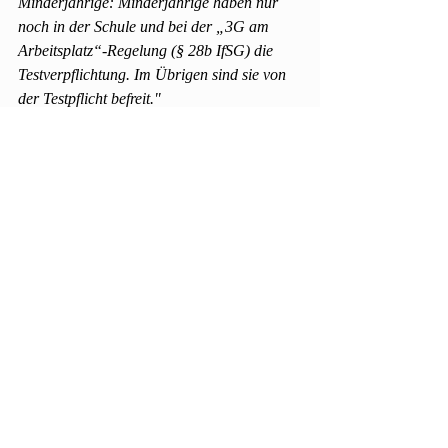
Minderjährige: Minderjährige haben nur 
noch in der Schule und bei der „3G am 
Arbeitsplatz“-Regelung (§ 28b IfSG) die 
Testverpflichtung. Im Übrigen sind sie von 
der Testpflicht befreit."
Der Testnachweis ist an 
info@tennis-
nieder-olm.de
zu senden. Sollte euch ein 
Testnachweis nur in Papierform vorliegen, 
könnt ihr diesen in unserer BOX in der 
Tennishalle einwerfen.
In diesem Sinne wünschen wir euch 
weiterhin viel Spaß beim Tennis spielen.
Euer Vorstand