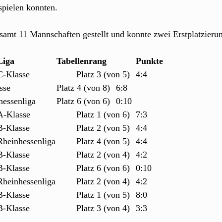
spielen konnten.
samt 11 Mannschaften gestellt und konnte zwei Erstplatzieru
Mannschaft		Liga			Tabellenrang
Punkte
Herren			C-Klasse			Platz 3 (von 5)	4:4
Herren 40		A-Klasse			Platz 4 (von 8)	6:8
Herren 55		Rheinhessenliga	Platz 6 (von 6)	0:10
Damen			A-Klasse			Platz 1 (von 6)	7:3
Damen 40 2		B-Klasse			Platz 2 (von 5)	4:4
Mädchen U18		Rheinhessenliga	Platz 4 (von 5)	4:4
Mädchen U15		B-Klasse			Platz 2 (von 4)	4:2
Jungen U12		B-Klasse			Platz 6 (von 6)	0:10
Mädchen U12		Rheinhessenliga	Platz 2 (von 4)	4:2
Gemischt U10 1	B-Klasse			Platz 1 (von 5)	8:0
Gemischt U10 2	B-Klasse			Platz 3 (von 4)	3:3